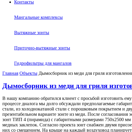
Контакты
Мангальные комплексы
Вытяжные зонты
Приточно-вытяжные зонты
Гидрофильтры для мангалов
Главная
Объекты
Дымосборник из меди для гриля изготовленн
Дымосборник из меди для гриля изгото
В нашу компанию обратился клиент с просьбой изготовить ем
процессе диалога мы долго обсуждали предполагаемые габарит
стали, из холоднокатаной стали с порошковым покрытием и дв
презентабельном варианте зонте из меди. После согласования 
зонт ТИП 4 (пирамида) с габаритными размерами 750х2500 мм
медных заклепок. Согласно проекта зонт снабжен двумя присо
них со смещением. На крыше на каждый воздуховод планируетс