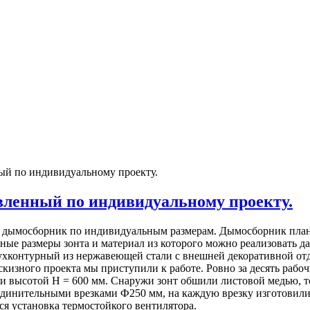
ый по индивидуальному проекту.
вленный по индивидуальному проекту.
у дымосборник по индивидуальным размерам. Дымосборник плани
ные размеры зонта и материал из которого можно реализовать д
ухконтурный из нержавеющей стали с внешней декоративной отд
эскизного проекта мы приступили к работе. Ровно за десять ра
 и высотой Н = 600 мм. Снаружи зонт обшили листовой медью,
единительными врезками Ф250 мм, на каждую врезку изготовили
я установка термостойкого вентилятора.