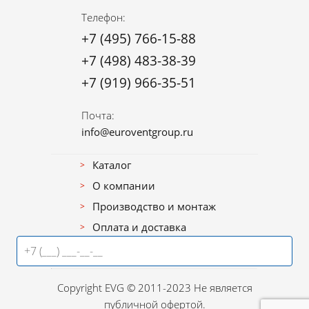
Телефон:
+7 (495) 766-15-88
+7 (498) 483-38-39
+7 (919) 966-35-51
Почта:
info@euroventgroup.ru
Получить КП за 1 час
Каталог
О компании
Оставьте ваш номер телефона, и мы свяжемся с вами в
Производство и монтаж
течение часа.
Оплата и доставка
Контакты
Copyright EVG © 2011-2023 Не является
публичной офертой.