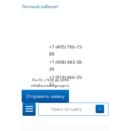
Личный кабинет
+7 (495) 766-15-
88
+7 (498) 483-38-
39
+7 (919) 966-35-
Пн-Пт, с 9:00 до 20:00
51
info@euroventgroup.ru
Отправить заявку
>