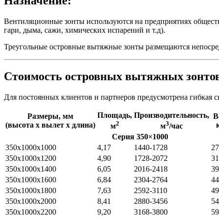
Назначение:
Вентиляционные зонты используются на предприятиях обществе
гари, дыма, сажи, химических испарений и т.д).
Треугольные островные вытяжные зонты размещаются непосредс
Стоимость островных вытяжных зонтов
Для постоянных клиентов и партнеров предусмотрена гибкая с
Площадь,
Производительность,
Размеры, мм
В
2
3
(высота х вылет х длина)
м
м
/час
Серия 350×1000
350x1000x1000
4,17
1440-1728
27
350x1000x1200
4,90
1728-2072
31
350x1000x1400
6,05
2016-2418
39
350x1000x1600
6,84
2304-2764
44
350x1000x1800
7,63
2592-3110
49
350x1000x2000
8,41
2880-3456
54
350x1000x2200
9,20
3168-3800
59