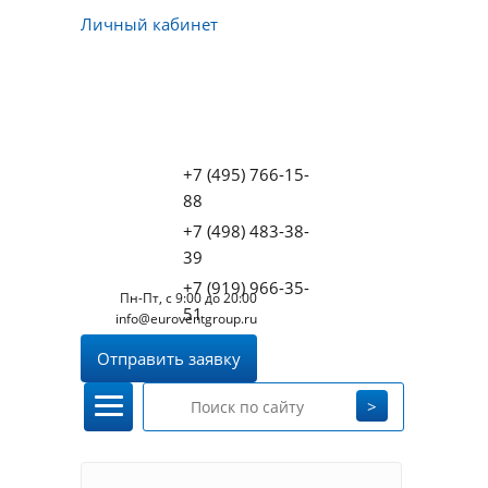
Личный кабинет
+7 (495) 766-15-
88
+7 (498) 483-38-
39
+7 (919) 966-35-
Пн-Пт, с 9:00 до 20:00
51
info@euroventgroup.ru
Отправить заявку
>